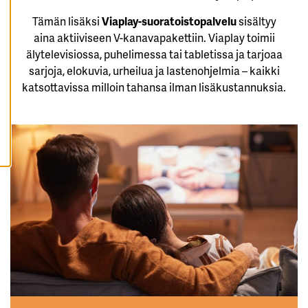
K
A
Tämän lisäksi
Viaplay-suoratoistopalvelu
sisältyy
I
aina aktiiviseen V-kanavapakettiin. Viaplay toimii
K
K
älytelevisiossa, puhelimessa tai tabletissa ja tarjoaa
I
E
sarjoja, elokuvia, urheilua ja lastenohjelmia – kaikki
V
katsottavissa milloin tahansa ilman lisäkustannuksia.
Ä
S
T
E
E
T