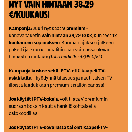
Nyt vain hintaan 38,29
€/kuukausi
Kampanja:
Juuri nyt saat
V premium
-
kanavapaketin
vain hintaan 38,29 €/kk
, kun teet
12
kuukauden sopimuksen
. Kampanjajakson jälkeen
paketti jatkuu normaalihintaan voimassa olevan
hinnaston mukaan
(tällä hetkellä: 47,95 €/kk)
.
Kampanja koskee sekä IPTV- että kaapeli-TV-
asiakkaita
– hyödynnä tilaisuus ja nauti talven TV-
illoista laadukkaan premium-sisällön parissa!
Jos käytät IPTV-boksia
, voit tilata V premiumin
suoraan boksin kautta henkilökohtaisella
ostokoodillasi.
Jos käytät IPTV-sovellusta tai olet kaapeli-TV-