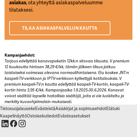
asiakas
, ota yhteyttä asiakaspalveluumme
tilataksesi.
TILAA ASIAKASPALVELUN KAUTTA
Kampanjaehdot:
Tarjous edellyttää kanavapaketin 12kk:n sitovaa tilausta. V premium
12 kuukautta hintaan 38,29 €/kk, tämän jälkeen tilaus jatkuu
toistaiseksi voimassa olevana normaalihintaisena. Etu koskee JNT:n
kaapeli-TV-verkkoon ja IPTV-verkkoon kytkettyjä kotitalouksia. V
premium kaapeli-TV:n kautta edellyttää kaapeli-TV-kortin, kaapeli-TV-
kortin hinta 3,95 €/kk. Kampanjaaika
1.9.2025-30.6.2026
. Kanavat
voivat sisältää lapselle haitallisia sisältöjä, joita ei ole luokiteltu ja
merkitty kuvaohjelmalain mukaisesti.
Tietosuojalauseke
Evästeistä
Asiakirjat ja sopimusehdot
Etätuki
Kaapelinäyttö
Ostolaskutiedot
Evästeasetukset