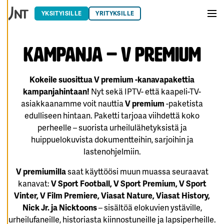
T
Siirry sisältöön
E
YKSITYISILLE
YRITYKSILLE
A
Vali
S
E
T
U
Kampanja – V premium
K
SI
A
Kokeile suosittua V premium -kanavapakettia
K
kampanjahintaan!
Nyt sekä IPTV- että kaapeli-TV-
I
E
asiakkaanamme voit nauttia
V premium
-paketista
L
L
edulliseen hintaan. Paketti tarjoaa viihdettä koko
Ä
perheelle – suorista urheilulähetyksistä ja
K
A
huippuelokuvista dokumentteihin, sarjoihin ja
I
K
lastenohjelmiin.
K
I
V premiumilla
saat käyttöösi muun muassa seuraavat
H
kanavat:
V Sport Football, V Sport Premium, V Sport
Y
Vinter, V Film Premiere, Viasat Nature, Viasat History,
V
Ä
Nick Jr. ja Nicktoons
– sisältöä elokuvien ystäville,
K
S
urheilufaneille, historiasta kiinnostuneille ja lapsiperheille.
Y