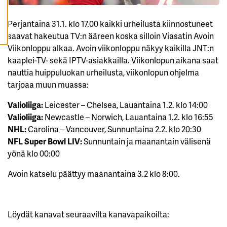
K
K
I
Perjantaina 31.1. klo 17.00 kaikki urheilusta kiinnostuneet
saavat hakeutua TV:n ääreen koska silloin Viasatin Avoin
H
Y
Viikonloppu alkaa. Avoin viikonloppu näkyy kaikilla JNT:n
V
Ä
kaaplei-TV- sekä IPTV-asiakkailla. Viikonlopun aikana saat
K
S
nauttia huippuluokan urheilusta, viikonlopun ohjelma
Y
tarjoaa muun muassa:
K
A
I
Valioliiga:
Leicester – Chelsea, Lauantaina 1.2. klo 14:00
K
K
Valioliiga:
Newcastle – Norwich, Lauantaina 1.2. klo 16:55
I
E
NHL:
Carolina – Vancouver, Sunnuntaina 2.2. klo 20:30
V
NFL Super Bowl LIV:
Sunnuntain ja maanantain välisenä
Ä
S
yönä klo 00:00
T
E
E
Avoin katselu päättyy maanantaina 3.2 klo 8:00.
T
Löydät kanavat seuraavilta kanavapaikoilta: