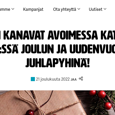
lumme
Kampanjat
Ota yhteyttä
Uutiset
n kanavat avoimessa ka
V:ssä joulun ja uudenvu
juhlapyhinä!
21 joulukuuta 2022
JAA