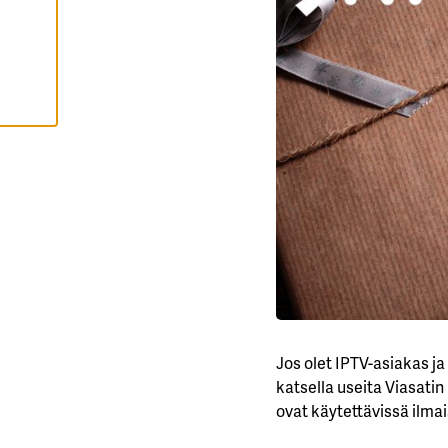
K
K
I
H
Y
V
Ä
K
S
Y
K
A
I
K
K
I
E
V
Ä
S
T
E
E
T
Jos olet IPTV-asiakas ja
katsella useita Viasatin
ovat käytettävissä ilmai