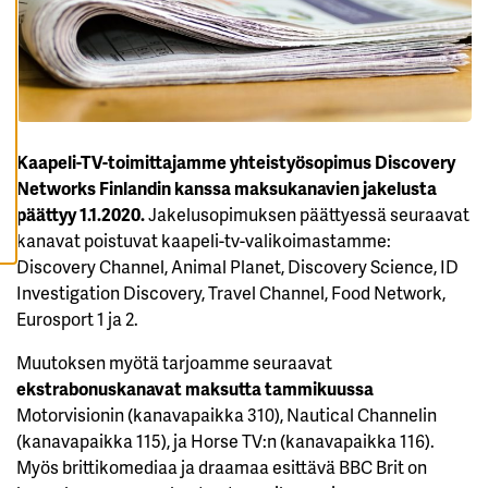
K
A
I
K
K
I
E
V
Ä
S
Kaapeli-TV-toimittajamme yhteistyösopimus Discovery
T
E
Networks Finlandin kanssa maksukanavien jakelusta
E
päättyy 1.1.2020.
Jakelusopimuksen päättyessä seuraavat
T
kanavat poistuvat kaapeli-tv-valikoimastamme:
Discovery Channel, Animal Planet, Discovery Science, ID
Investigation Discovery, Travel Channel, Food Network,
Eurosport 1 ja 2.
Muutoksen myötä tarjoamme seuraavat
ekstrabonuskanavat maksutta tammikuussa
Motorvisionin (kanavapaikka 310), Nautical Channelin
(kanavapaikka 115), ja Horse TV:n (kanavapaikka 116).
Myös brittikomediaa ja draamaa esittävä BBC Brit on