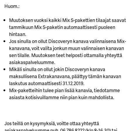
Huom.:
Muutoksen vuoksi kaikki Mix S-pakettien tilaajat saavat
tammikuun Mix S-paketin automaattisesti puoleen
hintaan.
Jos sinulla on ollut Discoveryn kanava valinnaisena Mix-
kanavana, voit valita jonkun muun valinnaisen kanavan
sen tilalle. Muutoksen teet helposti ottamalla yhteyttä
asiakaspalveluumme.
Mikäli sinulla on ollut jokin Discoveryn kanava
maksullisena Extrakanavana, päättyy tämän kanavan
laskutus automaattisesti 31.12.2019.
Mix-paketteihin tulee pian lisää kanavia, tiedotamme
asiasta kotisivuillamme niin pian kuin mahdollista.
Jos teillä on kysymyksiä, voitte ottaa yhteyttä
asiakaspalveluumme puh. 06 786 8222 (klo 8-16.30) tai