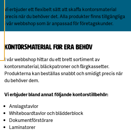
A
A
Vi erbjuder ett flexibelt sätt att skaffa kontorsmaterial
L
L
precis när du behöver det. Alla produkter finns tillgängliga
A
C
i vår webbshop som är anpassad för företagskunder.
O
O
K
I
E
Kontorsmaterial för era behov
S
I vår webbshop hittar du ett brett sortiment av
kontorsmaterial, bläckpatroner och färgkassetter.
Produkterna kan beställas snabbt och smidigt precis när
du behöver dem.
Vi erbjuder bland annat följande kontorstillbehör:
Anslagstavlor
Whiteboardtavlor och blädderblock
Dokumentförstörare
Laminatorer