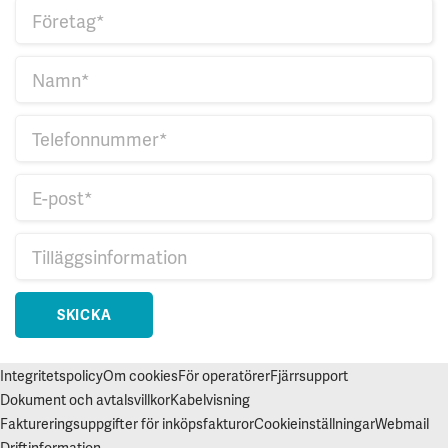
SKICKA
Integritetspolicy
Om cookies
För operatörer
Fjärrsupport
Dokument och avtalsvillkor
Kabelvisning
Faktureringsuppgifter för inköpsfakturor
Cookieinställningar
Webmail
Driftinformation