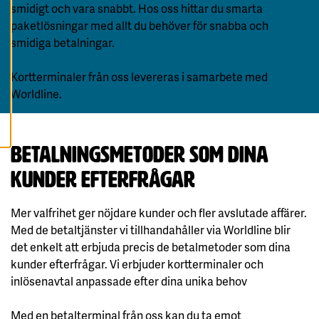
A
smidigt och vara snabbt. Hos oss hittar du smarta
A
paketlösningar med allt du behöver för snabba och
L
L
smidiga betalningar.
A
C
O
O
Kortterminaler från oss levereras i samarbete med
K
Worldline.
I
E
S
betalningsmetoder som dina
kunder efterfrågar
Mer valfrihet ger nöjdare kunder och fler avslutade affärer.
Med de betaltjänster vi tillhandahåller via Worldline blir
det enkelt att erbjuda precis de betalmetoder som dina
kunder efterfrågar. Vi erbjuder kortterminaler och
inlösenavtal anpassade efter dina unika behov
Med en betalterminal från oss kan du ta emot