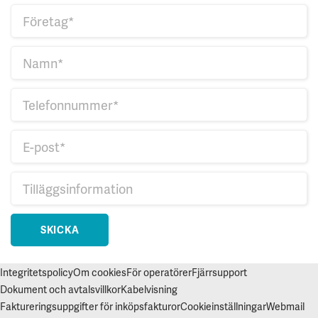
SKICKA
Integritetspolicy
Om cookies
För operatörer
Fjärrsupport
Dokument och avtalsvillkor
Kabelvisning
Faktureringsuppgifter för inköpsfakturor
Cookieinställningar
Webmail