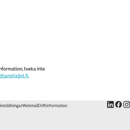
nformation, tveka inte
tjanst[a]jnt.fi.
inställningar
Webmail
Driftinformation