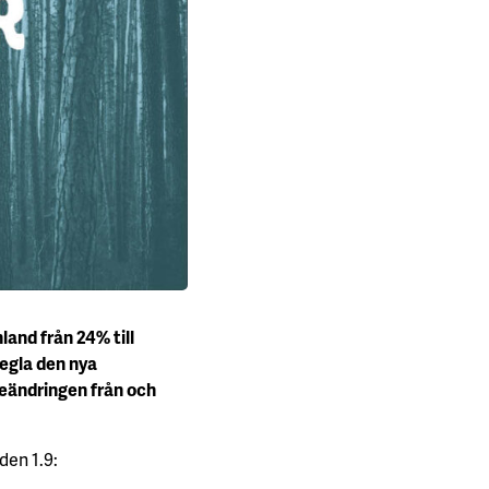
and från 24% till
pegla den nya
eändringen från och
den 1.9: