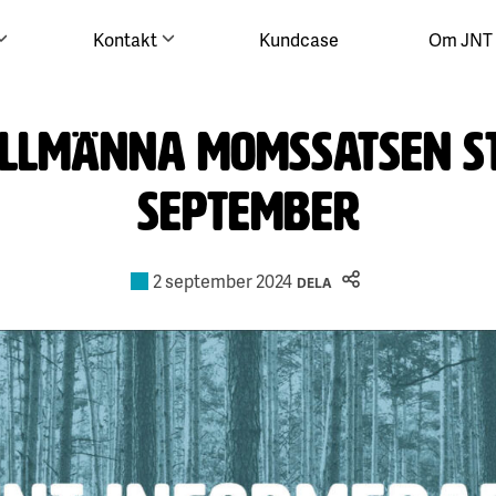
Kontakt
Kundcase
Om JNT
llmänna momssatsen st
september
2 september 2024
DELA