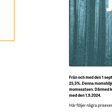
C
E
P
T
E
R
A
A
L
L
A
C
O
O
K
I
E
S
Från och med den 1 sep
25,5%. Denna momshöjnin
momssatsen. Därmed kom
med den 1.9.2024.
Här följer några prisex