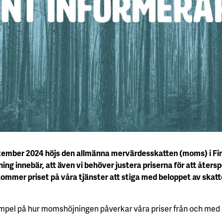
tember 2024 höjs den allmänna mervärdesskatten (moms) i Finl
g innebär, att även vi behöver justera priserna för att åters
mer priset på våra tjänster att stiga med beloppet av skatt
empel på hur momshöjningen påverkar våra priser från och med 