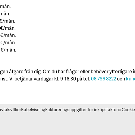
€/mån.
/mån.
8 €/mån.
6 €/mån.
2 €/mån.
4 €/mån.
0 €/mån.
en åtgärd från dig. Om du har frågor eller behöver ytterligare i
st. Vi betjänar vardagar kl. 9-16.30 på tel.
06 786 8222
och
kund
talsvillkor
Kabelvisning
Faktureringsuppgifter för inköpsfakturor
Cookie