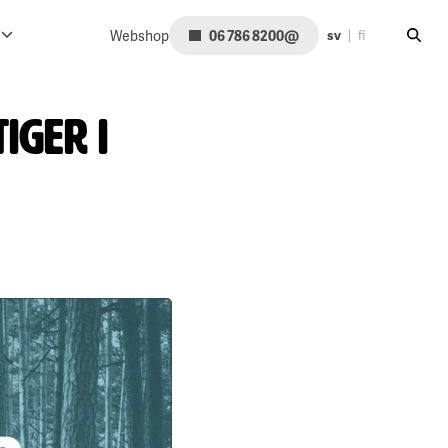
Sök på
@
Webshop
06 786 8200
sv
fi
iger i