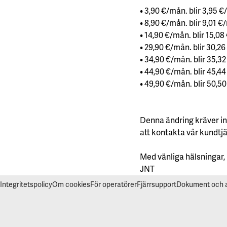
• 3,90 €/mån. blir 3,95 
• 8,90 €/mån. blir 9,01 €
• 14,90 €/mån. blir 15,0
• 29,90 €/mån. blir 30,2
• 34,90 €/mån. blir 35,3
• 44,90 €/mån. blir 45,4
• 49,90 €/mån. blir 50,5
Denna ändring kräver ing
att kontakta vår kundtjän
Med vänliga hälsningar,
JNT
Integritetspolicy
Om cookies
För operatörer
Fjärrsupport
Dokument och av