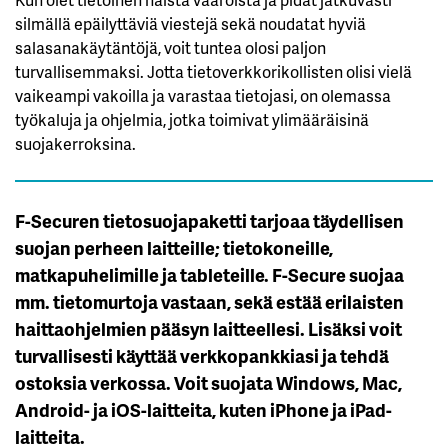
silmällä epäilyttäviä viestejä sekä noudatat hyviä
salasanakäytäntöjä, voit tuntea olosi paljon
turvallisemmaksi. Jotta tietoverkkorikollisten olisi vielä
vaikeampi vakoilla ja varastaa tietojasi, on olemassa
työkaluja ja ohjelmia, jotka toimivat ylimääräisinä
suojakerroksina.
F-Securen tietosuojapaketti tarjoaa täydellisen
suojan perheen laitteille; tietokoneille,
matkapuhelimille ja tableteille. F-Secure suojaa
mm. tietomurtoja vastaan, sekä estää erilaisten
haittaohjelmien pääsyn laitteellesi. Lisäksi voit
turvallisesti käyttää verkkopankkiasi ja tehdä
ostoksia verkossa. Voit suojata Windows, Mac,
Android- ja iOS-laitteita, kuten iPhone ja iPad-
laitteita.