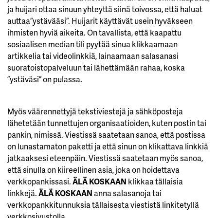
ja huijari ottaa sinuun yhteyttä siinä toivossa, että haluat
auttaa ”ystävääsi”. Huijarit käyttävät usein hyväkseen
ihmisten hyviä aikeita. On tavallista, että kaapattu
sosiaalisen median tili pyytää sinua klikkaamaan
artikkelia tai videolinkkiä, lainaamaan salasanasi
suoratoistopalveluun tai lähettämään rahaa, koska
”ystäväsi” on pulassa.
Myös väärennettyjä tekstiviestejä ja sähköposteja
lähetetään tunnettujen organisaatioiden, kuten postin tai
pankin, nimissä. Viestissä saatetaan sanoa, että postissa
on lunastamaton paketti ja että sinun on klikattava linkkiä
jatkaaksesi eteenpäin. Viestissä saatetaan myös sanoa,
että sinulla on kiireellinen asia, joka on hoidettava
verkkopankissasi.
ÄLÄ KOSKAAN
klikkaa tällaisia
linkkejä.
ÄLÄ KOSKAAN
anna salasanoja tai
verkkopankkitunnuksia tällaisesta viestistä linkitetyllä
verkkosivustolla.