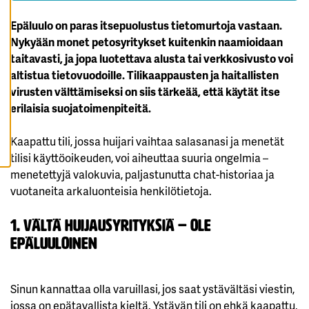
K
A
Epäluulo on paras itsepuolustus tietomurtoja vastaan.
I
K
Nykyään monet petosyritykset kuitenkin naamioidaan
K
taitavasti, ja jopa luotettava alusta tai verkkosivusto voi
I
E
altistua tietovuodoille. Tilikaappausten ja haitallisten
V
Ä
virusten välttämiseksi on siis tärkeää, että käytät itse
S
T
erilaisia suojatoimenpiteitä.
E
E
T
Kaapattu tili, jossa huijari vaihtaa salasanasi ja menetät
tilisi käyttöoikeuden, voi aiheuttaa suuria ongelmia –
menetettyjä valokuvia, paljastunutta chat-historiaa ja
vuotaneita arkaluonteisia henkilötietoja.
1. Vältä huijausyrityksiä – ole
epäluuloinen
Sinun kannattaa olla varuillasi, jos saat ystävältäsi viestin,
jossa on epätavallista kieltä. Ystävän tili on ehkä kaapattu,