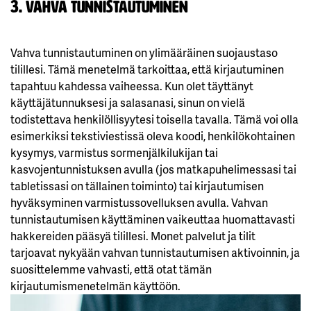
3. Vahva tunnistautuminen
Vahva tunnistautuminen on ylimääräinen suojaustaso
tilillesi. Tämä menetelmä tarkoittaa, että kirjautuminen
tapahtuu kahdessa vaiheessa. Kun olet täyttänyt
käyttäjätunnuksesi ja salasanasi, sinun on vielä
todistettava henkilöllisyytesi toisella tavalla. Tämä voi olla
esimerkiksi tekstiviestissä oleva koodi, henkilökohtainen
kysymys, varmistus sormenjälkilukijan tai
kasvojentunnistuksen avulla (jos matkapuhelimessasi tai
tabletissasi on tällainen toiminto) tai kirjautumisen
hyväksyminen varmistussovelluksen avulla. Vahvan
tunnistautumisen käyttäminen vaikeuttaa huomattavasti
hakkereiden pääsyä tilillesi. Monet palvelut ja tilit
tarjoavat nykyään vahvan tunnistautumisen aktivoinnin, ja
suosittelemme vahvasti, että otat tämän
kirjautumismenetelmän käyttöön.