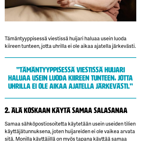
Tämäntyyppisessä viestissä huijari haluaa usein luoda
kiireen tunteen, jotta uhrilla ei ole aikaa ajatella järkevästi.
”Tämäntyyppisessä viestissä huijari
haluaa usein luoda kiireen tunteen, jotta
uhrilla ei ole aikaa ajatella järkevästi.”
2. Älä koskaan käytä samaa salasanaa
Samaa sähköpostiosoitetta käytetään usein useiden tilien
käyttäjätunnuksena, joten huijareiden ei ole vaikea arvata
sitä. Monilla käyttäjillä on myös tapana käyttää samaa