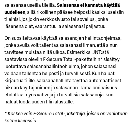
salasanaa useilla tileillä.
Salasanaa ei kannata käyttää
uudelleen
, sillä rikollinen pääsee helposti käsiksi useisiin
tileihisi, jos jokin verkkosivusto tai sovellus, jonka
jäsenenä olet, vaarantuu ja salasanasi paljastuu.
On suositeltavaa käyttää salasanojen hallintaohjelmaa,
jonka avulla voit tallentaa salasanasi ilman, että sinun
tarvitsee muistaa niitä ulkoa. Esimerkiksi JNT:stä
saatavissa oleviin F-Secure Total -paketteihin* sisältyy
luotettava salasanahallintaohjelma, johon salasanasi
voidaan tallentaa helposti ja turvallisesti. Kun haluat
kirjautua tilille, salasanahallinta täyttää automaattisesti
oikean käyttäjänimen ja salasanan. Tämä ominaisuus
ehdottaa myös vahvoja ja turvallisia salasanoja, kun
haluat luoda uuden tilin alustalle.
* Koskee vain F-Secure Total -paketteja, joissa on vähintään
kolme lisenssiä.