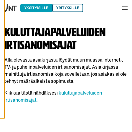
evästeasetuksistasi,
Siirry sisältöön
ja voit muuttaa niitä
YKSITYISILLE
YRITYKSILLE
milloin tahansa. Lue
Vali
lisää
evästeistämme.
Kuluttajapalveluiden
M
irtisanomisajat
U
O
K
K
Alla olevasta asiakirjasta löydät muun muassa internet-,
A
A
TV- ja puhelinpalveluiden irtisanomisajat. Asiakirjassa
E
mainittuja irtisanomisaikoja sovelletaan, jos asiakas ei ole
V
Ä
tehnyt määräaikaista sopimusta.
S
T
E
Klikkaa tästä nähdäksesi
kuluttajapalveluiden
A
S
irtisanomisajat.
E
T
U
K
SI
A