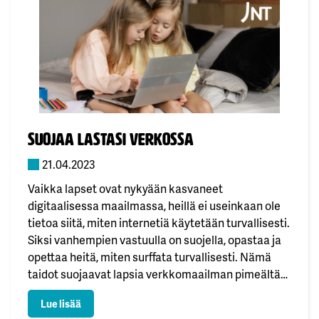
Julkaistu:
Suojaa lastasi verkossa
21.04.2023
Vaikka lapset ovat nykyään kasvaneet
digitaalisessa maailmassa, heillä ei useinkaan ole
tietoa siitä, miten internetiä käytetään turvallisesti.
Siksi vanhempien vastuulla on suojella, opastaa ja
opettaa heitä, miten surffata turvallisesti. Nämä
taidot suojaavat lapsia verkkomaailman pimeältä
puolelta – sopimattomalta sisällöltä,
: Suojaa lastasi verkossa
Lue lisää
verkkokiusaamiselta, ruuturiippuvuudelta ja