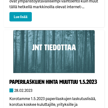
ovat ympäristöystävällisempi vaihtoehto kuin muut
tällä hetkellä markkinoilla olevat internet-
teknologiat. Finnet-liitto, joka on alueellinen ICT-
: Kuituliittymä on ympäristöystävällisintä teknologi
Lue lisää
yritysten keskusjärjestö ja yhteistyöelin, on
yhdessä Valokuitunen Oy:n ja Valoon (Adola Oy:n)
kanssa tilannut laskelman kuituoptiikan
hiilijalanjäljestä yritykseltä Green Carbon.
Tutkimus…
Julkaistu:
Paperilaskujen hinta muuttuu 1.5.2023
28.02.2023
Korotamme 1.5.2023 paperilaskujen laskutuslisää,
korotus koskee kuluttajille, yrityksille ja