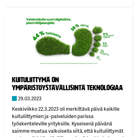
verkkouhilta.Digitaalinen vanhemmuus tarkoittaa
rajojen asettamista, ohjaamista ja tukemista.
Kannusta avoimeen viestintään ja ole…
Julkaistu:
Kuituliittymä on
ympäristöystävällisintä teknologiaa
29.03.2023
Keskiviikko 22.3.2023 oli merkittävä päivä kaikille
kuituliittymien ja -palveluiden parissa
työskenteleville yrityksille. Kyseisenä päivänä
saimme mustaa valkoisella siitä, että kuituliittymät