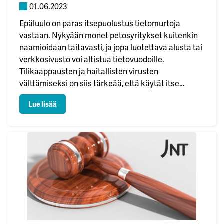
01.06.2023
Epäluulo on paras itsepuolustus tietomurtoja
vastaan. Nykyään monet petosyritykset kuitenkin
naamioidaan taitavasti, ja jopa luotettava alusta tai
verkkosivusto voi altistua tietovuodoille.
Tilikaappausten ja haitallisten virusten
välttämiseksi on siis tärkeää, että käytät itse
erilaisia suojatoimenpiteitä.Kaapattu tili, jossa
: Kolme vinkkiä parempaan verkkoturvallisuuteen
Lue lisää
huijari vaihtaa salasanasi ja menetät tilisi
käyttöoikeuden, voi aiheuttaa suuria ongelmia –
menetettyjä valokuvia, paljastunutta chat-historiaa
ja vuotaneita arkaluonteisia…