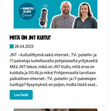
Julkaistu:
Mitä on JNT Kuitu?
28.04.2023
JNT – kuituliittymiä sekä internet-, TV-, puhelin- ja
IT-palveluja luotettavalta pohjalaiselta yritykseltä
Mitä JNT tekee, mikä on JNT Kuitu, mitä eroa on
kuidulla ja 5G:llä ja miksi Pohjanmaalla tarvitaan
paikallinen internet-, TV-, puhelin- ja IT-palvelujen
tuottaja? Kysymyksiä on paljon, mutta tästä saat
myös vastaukset. JNT (Jakobstadsnejdens Telefon
: Mitä on JNT Kuitu?
Lue lisää
Ab) perustettiin aikanaan Pietarsaaressa ja on
nykyisin ainoa…