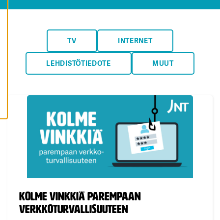
K
A
I
K
K
TV
INTERNET
I
E
V
Ä
LEHDISTÖTIEDOTE
MUUT
S
T
E
E
T
Julkaistu:
Kolme vinkkiä parempaan
verkkoturvallisuuteen