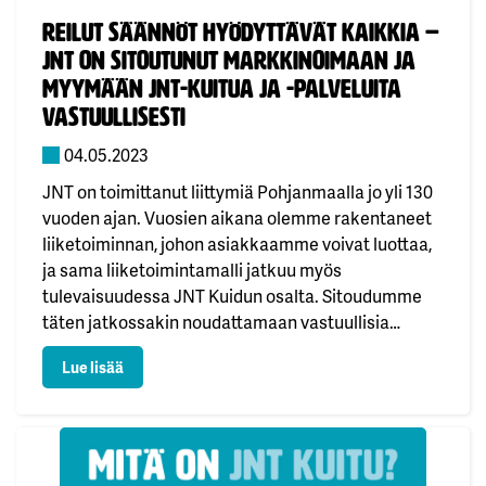
Julkaistu:
Reilut säännöt hyödyttävät kaikkia –
JNT on sitoutunut markkinoimaan ja
myymään JNT-kuitua ja -palveluita
vastuullisesti
04.05.2023
JNT on toimittanut liittymiä Pohjanmaalla jo yli 130
vuoden ajan. Vuosien aikana olemme rakentaneet
liiketoiminnan, johon asiakkaamme voivat luottaa,
ja sama liiketoimintamalli jatkuu myös
tulevaisuudessa JNT Kuidun osalta. Sitoudumme
täten jatkossakin noudattamaan vastuullisia
sääntöjä markkinoidessamme ja myydessämme
: Reilut säännöt hyödyttävät kaikkia – JNT on sitout
Lue lisää
JNT Kuitua, kuitupalveluja ja muita
palveluja.Muiden Finnet-liiton jäsenten tavoin
noudatamme jatkossakin seuraavia
vastuullisuuden pelisääntöjä. Hyvä kauppatapa
ohjaa toimintatapaammeValokuidun…