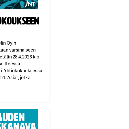
okoukseen
lin Oy:n
aan varsinaiseen
etään 28.4.2026 klo
soitteessa
ri. Yhtiökokouksessa
:1. Asiat, jotka
alla kuuluvat
oukseen
 käsiteltäviksi.2.
ökokoukselle
sta korkeintaan7 000
misesta osakkeiden
t niitä myytäväksi
 mainitut ehdotukset