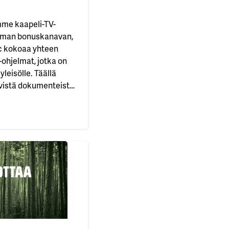
me kaapeli-TV-
oman bonuskanavan,
c kokoaa yhteen
-ohjelmat, jotka on
yleisölle. Täällä
vistä dokumenteista
a Louis Theroux’n
uskanava helmikuu
iihteestä Graham
rissa. 🌍
i-tv:n
aa helmikuuta! ❄️