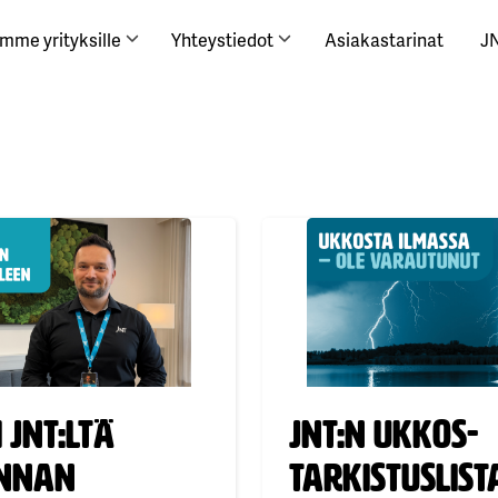
mme yrityksille
Yhteystiedot
Asiakastarinat
J
 JNT:ltä
Julkaistu:
JNT:n ukkos-
unnan
tarkistuslist