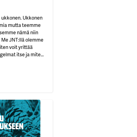
s ukkonen. Ukkonen
elmia mutta teemme
ksemme nämä niin
. Me JNT:llä olemme
ten voit yrittää
ngelmat itse ja miten
ttamien
iski. Ongelmia
? Joskus tekniikka
istuslista
 vinkkejä siihen,