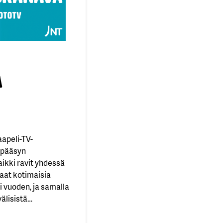
a
apeli-TV-
 pääsyn
ikki ravit yhdessä
aat kotimaisia
i vuoden, ja samalla
älisistä
ahtumista eri puolilta
va löytyy kaapeli-