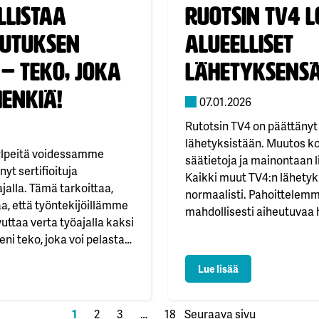
llistaa
Julkaistu:
Ruotsin TV4 
utuksen
alueelliset
– teko, joka
lähetyksens
enkiä!
07.01.2026
Rutotsin TV4 on päättänyt 
lähetyksistään. Muutos k
ylpeitä voidessamme
säätietoja ja mainontaan lii
yt sertifioituja
Kaikki muut TV4:n lähetyk
jalla. Tämä tarkoittaa,
normaalisti. Pahoittele
a, että työntekijöillämme
mahdollisesti aiheutuvaa 
uttaa verta työajalla kaksi
eni teko, joka voi pelastaa
 moni kollegamme
llistaa verenluovutuksen työajalla – teko, joka pelastaa henkiä!
: Ruotsin TV4 lop
Lue lisää
ti verta, mutta voimme aina
e mukaan. Jokainen
 ja tarve on jatkuva.…
1
2
3
…
18
Seuraava sivu