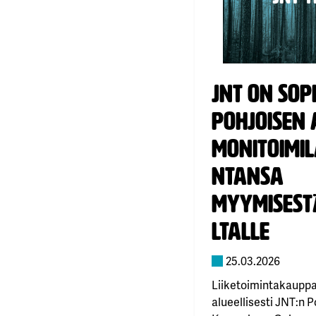
Julkaistu:
JNT on sop
Pohjoisen 
monitoimil
ntansa
myymisest
ltalle
25.03.2026
Liiketoimintakauppa
alueellisesti JNT:n P