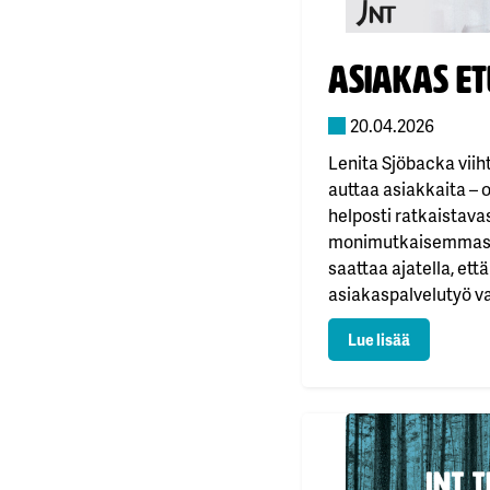
Julkaistu:
Asiakas et
20.04.2026
Lenita Sjöbacka viih
auttaa asiakkaita – o
helposti ratkaistavas
monimutkaisemmast
saattaa ajatella, ett
asiakaspalvelutyö va
mutta näin ei suinka
: Asiakas et
Lue lisää
hyvä esimerkki siitä, 
eri suunnalta. – JNT: