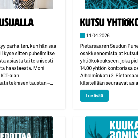
usijalla
Julkaistu:
Kutsu yhtiök
14.04.2026
tyy parhaiten, kun hän saa
Pietarsaaren Seudun Puhe
li kyse sitten puhelimitse
osakkeenomistajat kutsut
ta asiasta tai teknisesti
yhtiökokoukseen, joka pid
a haasteesta. Moni
14.00 yhtiön konttorissa o
ä ICT-alan
Alholminkatu 3, Pietarsaa
atii teknisen taustan –
käsitellään seuraavat asiat
an ole. Lenita Sjöbacka on
yhtiöjärjestyksen 12 § noj
usijalla
: Kutsu yhtiökok
Lue lisää
että alalle voi tulla aivan
varsinaisen yhtiökokouksen
llä hienoa on se, että…
Hallituksen ehdotus yhti
hallituksen valtuuttamise
omien osakkeiden hankki
omistajilta, jotka tarjoava
yhtiölle. Hallituksen yllä