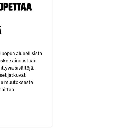
lopettaa
ä
luopua alueellisista
oskee ainoastaan
ttyviä sisältöjä.
set jatkuvat
mme muutoksesta
haittaa.
ettaa alueelliset lähetyksensä