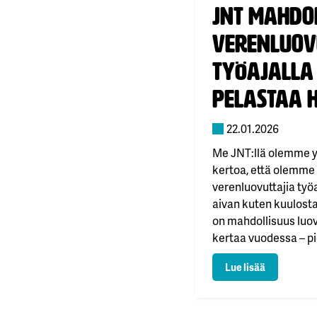
Julkaistu:
JNT mahdo
verenluov
työajalla 
pelastaa h
22.01.2026
Me JNT:llä olemme 
kertoa, että olemme n
verenluovuttajia työa
aivan kuten kuulosta
on mahdollisuus luov
kertaa vuodessa – pi
ihmishenkiä. Jo nyt
: JNT mahdo
Lue lisää
luovuttaa aktiivises
inspiroida toisiamm
luovutus merkitsee —