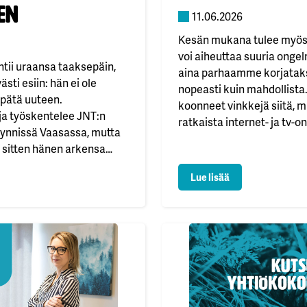
en
11.06.2026
Kesän mukana tulee myö
voi aiheuttaa suuria ong
tii uraansa taaksepäin,
aina parhaamme korjata
sti esiin: hän ei ole
nopeasti kuin mahdollista
pätä uuteen.
koonneet vinkkejä siitä, mi
a työskentelee JNT:n
ratkaista internet- ja tv-o
yynnissä Vaasassa, mutta
minimoida ukkosen aiheu
 sitten hänen arkensa
elektroniikkavaurioiden r
lta. Hän toimi ravintola-
internetin tai tv:n kanssa
si JNT:ltä uuden suunnan työuralleen
: JNT:n ukkos-tark
Lue lisää
oden ajan ja rakensi
pettää. Tässä on muutamia
ireisen ravintola-arjen
kuinka…
a-ala oli minulle
livat…