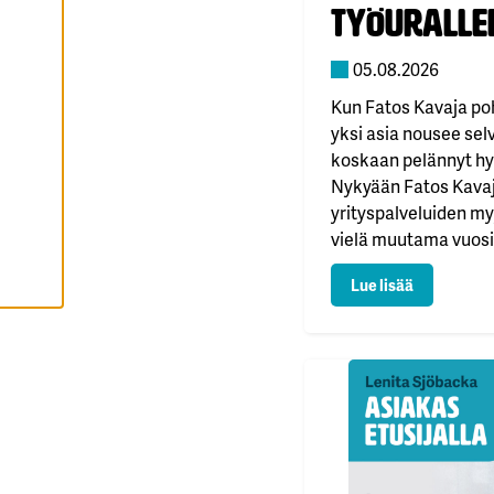
Y
työuralle
K
A
I
05.08.2026
K
K
I
Kun Fatos Kavaja poh
E
V
yksi asia nousee selvä
Ä
koskaan pelännyt hy
S
T
Nykyään Fatos Kavaj
E
E
yrityspalveluiden m
T
vielä muutama vuosi
näytti täysin erilaise
: Fatos löy
Lue lisää
alan yrittäjänä 15 vu
työuransa pitkälti ki
ympärille. – Ravintol
elämäntapa. Päivät o