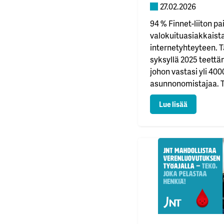
27.02.2026
94 % Finnet-liiton pa
valokuituasiakkaista
internetyhteyteen. T
syksyllä 2025 teett
johon vastasi yli 400
asunnonomistajaa. Tu
että 53 % vastaajista
: Paikallisu
Lue lisää
täyden palvelun val
valokuituverkon sija
kuluttajavalintoja K
valokuidun käyttäjät 
yhtiöissä etenkin su
henkilökohtaista pa
saada kaikki…