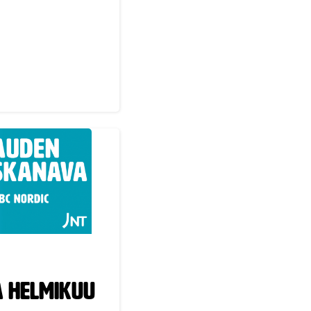
.Mukavaa
ica Minoltalle
uskanava maaliskuu
 helmikuu