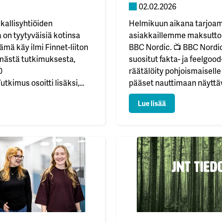
02.02.2026
ikallisyhtiöiden
Helmikuun aikana tarjoam
 on tyytyväisiä kotinsa
asiakkaillemme maksutt
ämä käy ilmi Finnet-liiton
BBC Nordic. 📺 BBC Nordi
ämästä tutkimuksesta,
suositut fakta- ja feelgood
0
räätälöity pohjoismaiselle 
tkimus osoitti lisäksi,
pääset nauttimaan näyttä
 valitsisi niin kutsutun
Sir David Attenborough’n j
us ohjaa kuluttajavalintoja
: Kuukauden bon
Lue lisää
okuituverkon avoimen
seurassa sekä kevyestä v
an. Paikallisuus ohjaa
Nortonin ja QI-ohjelman pa
yselyyn vastanneet
Bonuskanava löytyy kaapel
arvostivat paikallisissa
kanavapaikalta 336.Mukav
omalaisomisteisuutta,
lvelua sekä mahdollisuutta