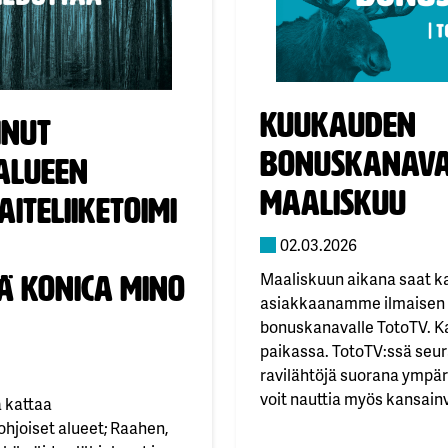
sekä…
Julkaistu:
Kuukauden
inut
bonuskanav
alueen
maaliskuu
aiteliiketoimi
02.03.2026
Maaliskuun aikana saat ka
ä Konica Mino
asiakkaanamme ilmaisen
bonuskanavalle TotoTV. Ka
paikassa. TotoTV:ssä seur
ravilähtöjä suorana ympär
voit nauttia myös kansainv
 kattaa
suurkilpailuista ja ravitap
ohjoiset alueet; Raahen,
maailmaa. 🐎🥇 Bonuskana