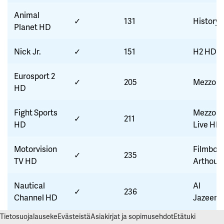
Animal
✓
131
History
Planet HD
Nick Jr.
✓
151
H2 HD
Eurosport 2
✓
205
Mezzo
HD
Fight Sports
Mezzo
✓
211
HD
Live HD
Motorvision
Filmbox
✓
235
TV HD
Arthous
Nautical
Al
✓
236
Channel HD
Jazeera
Tietosuojalauseke
Evästeistä
Asiakirjat ja sopimusehdot
Etätuki