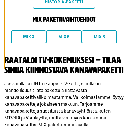
HISTORIA-PAKETTI
K
A
I
K
mix pakettivaihtoehdot
K
I
E
V
Ä
MIX 3
MIX 5
MIX 8
S
T
E
E
T
Räätälöi tv-kokemuksesi – tilaa
sinua kiinnostava Kanavapaketti
Jos sinulla on JNT:n kaapeli-TV-kortti, sinulla on
mahdollisuus tilata paketteja kattavasta
kanavapakettivalikoimastamme. Valikoimastamme löytyy
kanavapaketteja jokaiseen makuun. Tarjoamme
kanavapaketteja suosituista kanavayhtiöistä, kuten
MTV:ltä ja Viaplay:lta, mutta voit myös koota oman
kanavapakettisi MIX-pakettiemme avulla.