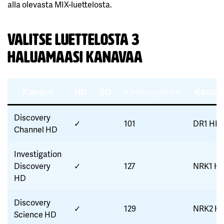
alla olevasta MIX-luettelosta.
Valitse luettelosta 3
haluamaasi kanavaa
Kana
va
HD
SD
Kanavapaikka
Kana
v
Discovery
✓
101
DR1 HD
Channel HD
Investigation
Discovery
✓
127
NRK1 H
HD
Discovery
✓
129
NRK2 H
Science HD