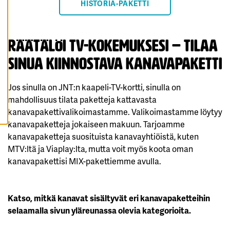
HISTORIA-PAKETTI
K
A
I
K
K
Räätälöi tv-kokemuksesi – tilaa
I
E
V
sinua kiinnostava Kanavapaketti
Ä
S
T
E
Jos sinulla on JNT:n kaapeli-TV-kortti, sinulla on
E
mahdollisuus tilata paketteja kattavasta
T
kanavapakettivalikoimastamme. Valikoimastamme löytyy
kanavapaketteja jokaiseen makuun. Tarjoamme
kanavapaketteja suosituista kanavayhtiöistä, kuten
MTV:ltä ja Viaplay:lta, mutta voit myös koota oman
kanavapakettisi MIX-pakettiemme avulla.
Katso, mitkä kanavat sisältyvät eri kanavapaketteihin
selaamalla sivun yläreunassa olevia kategorioita.