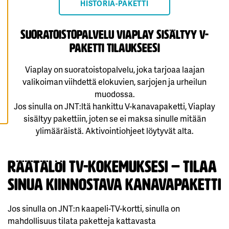
HISTORIA-PAKETTI
K
A
I
K
suoratoistopalvelu viaplay sisältyy v-
K
I
paketti tilaukseesi
E
V
Ä
Viaplay on suoratoistopalvelu, joka tarjoaa laajan
S
T
valikoiman viihdettä elokuvien, sarjojen ja urheilun
E
muodossa.
E
T
Jos sinulla on JNT:ltä hankittu V-kanavapaketti, Viaplay
sisältyy pakettiin, joten se ei maksa sinulle mitään
ylimääräistä. Aktivointiohjeet löytyvät alta.
Räätälöi tv-kokemuksesi – tilaa
sinua kiinnostava Kanavapaketti
Jos sinulla on JNT:n kaapeli-TV-kortti, sinulla on
mahdollisuus tilata paketteja kattavasta