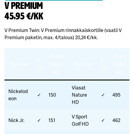
V Premium
45,95 €/kk
V Premium Twin: V Premium rinnakkaiskortille (vaatii V
Premium paketin, max. 4/talous) 20,24 €/kk.
Kanav
Kana
H
H
Kanava
apaik
Kanava
vapai
D
D
ka
kka
Viasat
Nickelod
✓
150
Nature
✓
495
eon
HD
V Sport
Nick Jr.
✓
151
✓
462
Golf HD