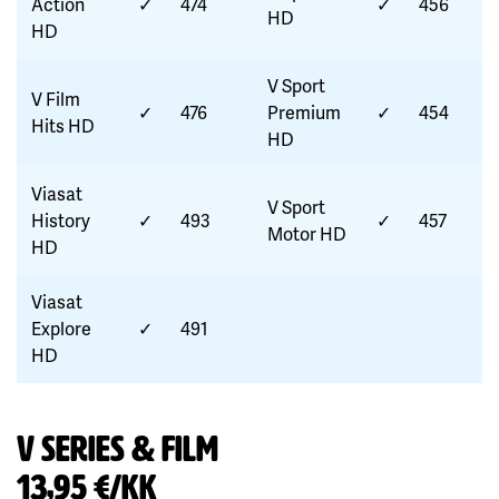
Action
✓
474
✓
456
HD
HD
V Sport
V Film
✓
476
Premium
✓
454
Hits HD
HD
Viasat
V Sport
History
✓
493
✓
457
Motor HD
HD
Viasat
Explore
✓
491
HD
V Series & Film
13,95 €/kk