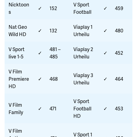
Nicktoon
V Sport
✓
152
✓
459
s
Football
Nat Geo
Viaplay 1
✓
132
✓
480
Wild HD
Urheilu
V Sport
481 –
Viaplay 2
✓
✓
452
live 1-5
485
Urheilu
V Film
Viaplay 3
Premiere
✓
468
✓
464
Urheilu
HD
V Sport
V Film
✓
471
Football
✓
453
Family
HD
V Film
V Sport 1