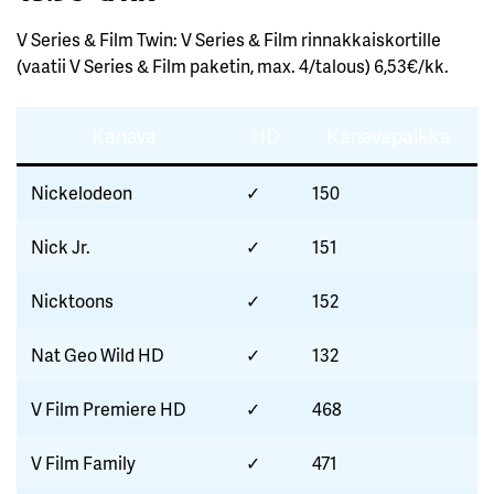
V Series & Film Twin: V Series & Film rinnakkaiskortille
(vaatii V Series & Film paketin, max. 4/talous) 6,53€/kk.
Kanava
HD
Kanavapaikka
Nickelodeon
✓
150
Nick Jr.
✓
151
Nicktoons
✓
152
Nat Geo Wild HD
✓
132
V Film Premiere HD
✓
468
V Film Family
✓
471