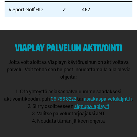
V Sport Golf HD
✓
462
Viaplay palvelun aktivointi
Jotta voit aloittaa Viaplayn käytön, sinun on aktivoitava
palvelu. Voit tehdä sen helposti noudattamalla alla olevia
ohjeita:
1. Ota yhteyttä asiakaspalveluumme saadaksesi
aktivointikoodin, puh
06 786 8222
tai
asiakaspalvelu[a]jnt.fi
.
2. Siirry osoitteeseen
signup.viaplay.fi
3. Valitse palveluntarjoajaksi JNT
4. Noudata tämän jälkeen ohjeita