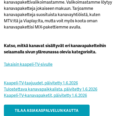
kanavapakettivalikoimastamme. Valikoimastamme löytyy
kanavapaketteja jokaiseen makuun. Tarjoamme
kanavapaketteja suosituista kanavayhtiöistä, kuten
MTV:ltä ja Viaplay:lta, mutta voit myös koota oman
kanavapakettisi MIX-pakettiemme avulla.
Katso, mitkä kanavat sisältyvät eri kanavapaketteihin
selaamalla sivun yläreunassa olevia kategorioita.
Takaisin kaapeli-TV-sivulle
Kaapeli-TV-taajuudet, päivitetty 1.6.2026
Tulostettava kanavapaikkalista, päivitetty 1.6.2026
Kaapeli-TV-kanavapaketit, päivitetty 1.6.2026
TILAA ASIAKASPALVELUN KAUTTA