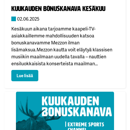
Julkaistu:
Kuukauden bonuskanava kesäkuu
02.06.2025
Kesäkuun aikana tarjoamme kaapeli-TV-
asiakkaillemme mahdollisuuden katsoa
bonuskanavamme Mezzon ilman
lisämaksua.Mezzon kautta voit eläytyä klassisen
musiikin maailmaan uudella tavalla – nauttien
ensiluokkaisista konserteista maailman
arvostetuimmista konserttisaleista, erinomaisella
: Kuukauden bonuskanava kesäkuu
Lue lisää
kuvanlaadulla ja elävillä väreillä.Bonuskanava on
katsottavissa kaapeli-TV:n kanavapaikalla
331.Toivotamme miellyttävää ja aurinkoista kesän
alkua!