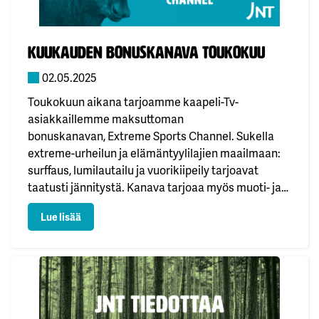
Julkaistu:
kuukauden bonuskanava toukokuu
02.05.2025
Toukokuun aikana tarjoamme kaapeli-Tv-
asiakkaillemme maksuttoman
bonuskanavan, Extreme Sports Channel. Sukella
extreme-urheilun ja elämäntyylilajien maailmaan:
surffaus, lumilautailu ja vuorikiipeily tarjoavat
taatusti jännitystä. Kanava tarjoaa myös muoti- ja
musiikkisisältöä, jotka viimeistelevät
: kuukauden bonuskanava toukokuu
Lue lisää
toimintatäyteisen elämyksen. Bonuskanava löytyy
kaapeli-TV:n kanavapaikalta 212.Mukavaa kevään
jatkoa! 🌷