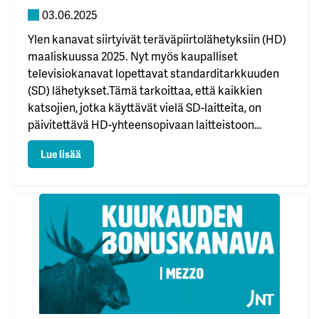
03.06.2025
Ylen kanavat siirtyivät teräväpiirtolähetyksiin (HD)
maaliskuussa 2025. Nyt myös kaupalliset
televisiokanavat lopettavat standarditarkkuuden
(SD) lähetykset.Tämä tarkoittaa, että kaikkien
katsojien, jotka käyttävät vielä SD-laitteita, on
päivitettävä HD-yhteensopivaan laitteistoon
voidakseen jatkaa suosikkikanaviensa katselua.
: Kaupalliset kanavat siirtyvät HD-lähetyksiin 30.6.
Lue lisää
Seuraavien kaupallisten kanavien SD-lähetykset
päättyvät 30.6.2025: Näiden kanavien HD-versiot
ovat jo saatavilla ja löytyvät kanavapaikasta 3
eteenpäin. Mistä tiedän, tukeeko laitteeni HD-
lähetyksiä? Helpoin tapa…