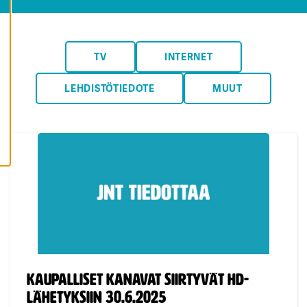
K
A
I
K
K
TV
INTERNET
I
E
V
Ä
LEHDISTÖTIEDOTE
MUUT
S
T
E
E
T
Julkaistu:
Kaupalliset kanavat siirtyvät HD-
lähetyksiin 30.6.2025