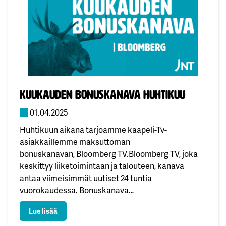
täydellisen sekoituksen nostalgiaa ja uusia
seikkailuja, mikä tekee siitä koko…
Julkaistu:
kuukauden bonuskanava huhtikuu
01.04.2025
Huhtikuun aikana tarjoamme kaapeli-Tv-
asiakkaillemme maksuttoman
bonuskanavan, Bloomberg TV.Bloomberg TV, joka
keskittyy liiketoimintaan ja talouteen, kanava
antaa viimeisimmät uutiset 24 tuntia
vuorokaudessa. Bonuskanava
löytyy kanavapaikalta 352.Mukavaa kevättä! 🌷
: kuukauden bonuskanava huhtikuu
Lue lisää