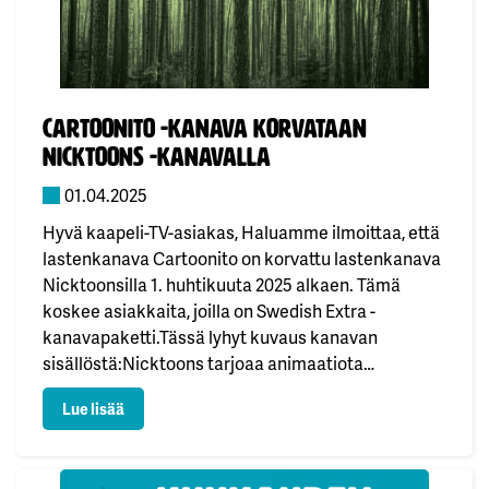
Julkaistu:
Cartoonito -kanava korvataan
Nicktoons -kanavalla
01.04.2025
Hyvä kaapeli-TV-asiakas, Haluamme ilmoittaa, että
lastenkanava Cartoonito on korvattu lastenkanava
Nicktoonsilla 1. huhtikuuta 2025 alkaen. Tämä
koskee asiakkaita, joilla on Swedish Extra -
kanavapaketti.Tässä lyhyt kuvaus kanavan
sisällöstä:Nicktoons tarjoaa animaatiota
parhaimmillaan. Sisältö sopii 4–10-vuotiaille
: Cartoonito -kanava korvataan Nicktoons -kanavall
Lue lisää
lapsille ja kaikille, jotka rakastavat piirrettyjä. Tällä
kanavalla esitetään sekä vanhoja suosikkeja että
uusia animoituja sarjoja. Nicktoons tarjoaa