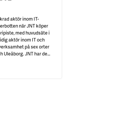
nkrad aktör inom IT-
terbotten när JNT köper
oripiste, med huvudsäte i
idig aktör inom IT och
verksamhet på sex orter
h Uleåborg. JNT har de
 utvecklat och expanderat
e till Konttoripiste
förvärvet av Konttoripiste
sning…