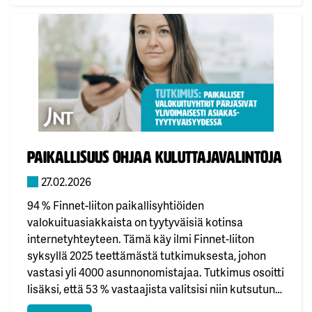
Julkaistu:
Paikallisuus ohjaa kuluttajavalintoja
27.02.2026
94 % Finnet-liiton paikallisyhtiöiden
valokuituasiakkaista on tyytyväisiä kotinsa
internetyhteyteen. Tämä käy ilmi Finnet-liiton
syksyllä 2025 teettämästä tutkimuksesta, johon
vastasi yli 4000 asunnonomistajaa. Tutkimus osoitti
lisäksi, että 53 % vastaajista valitsisi niin kutsutun
täyden palvelun valokuituverkon avoimen