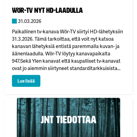
Julkaistu:
Wör-TV nyt HD-laadulla
31.03.2026
Paikallinen tv-kanava Wör-TV siirtyi HD-lähetyksiin
31.3.2026. Tämä tarkoittaa, että voit nyt katsoa
kanavan lähetyksiä entistä paremmalla kuvan- ja
äänenlaadulla. Wör-TV löytyy kanavapaikalta
947.Sekä Ylen kanavat että kaupalliset tv-kanavat
ovat jo aiemmin siirtyneet standarditarkkuisista
(SD) lähetyksistä teräväpiirtolähetyksiin (HD). Mitä
: Wör-TV nyt HD-laadulla
Lue lisää
tarvitsen HD-kanavien katseluun? Tarvitset Full HD
-television, joka pystyy näyttämään ohjelmia HD-
laadulla. Lisäksi tarvitset HD-virittimen.
Uudemmissa televisioissa…