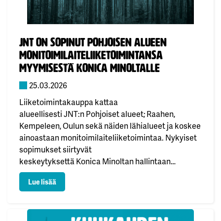
Julkaistu:
JNT on sopinut Pohjoisen alueen
monitoimilaiteliiketoimintansa
myymisestä Konica Minoltalle
25.03.2026
Liiketoimintakauppa kattaa
alueellisesti JNT:n Pohjoiset alueet; Raahen,
Kempeleen, Oulun sekä näiden lähialueet ja koskee
ainoastaan monitoimilaiteliiketoimintaa. Nykyiset
sopimukset siirtyvät
keskeytyksettä Konica Minoltan hallintaan
1.4.2026. JNT jatkaa IT-palveluiden toimittamista
: JNT on sopinut Pohjoisen alueen monitoimilaiteli
Lue lisää
alueella, ja asiakkaita palvellaan muista
toimipisteistämme. Raahen ja Kempeleen toimipisteet su
Liiketoimintakaupan myötä asiakkaat saavat myös
jatkossa paikallista sekä osaavaa palvelua.