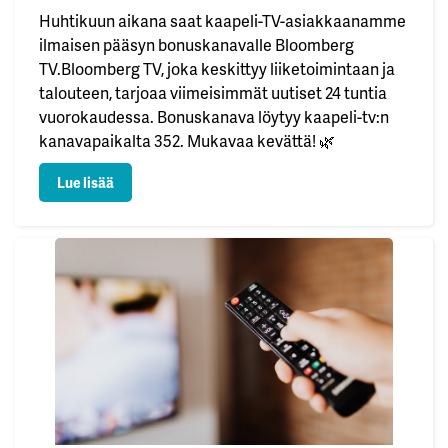
Huhtikuun aikana saat kaapeli-TV-asiakkaanamme
ilmaisen pääsyn bonuskanavalle Bloomberg
TV.Bloomberg TV, joka keskittyy liiketoimintaan ja
talouteen, tarjoaa viimeisimmät uutiset 24 tuntia
vuorokaudessa. Bonuskanava löytyy kaapeli-tv:n
kanavapaikalta 352. Mukavaa kevättä! 🌿
: Kuukauden bonuskanava huhtikuu
Lue lisää