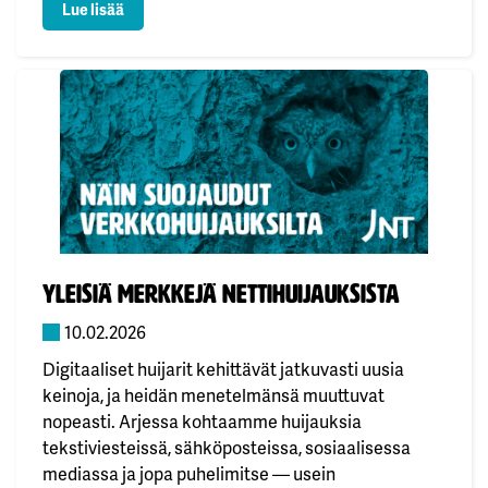
: Paikallisuus ohjaa kuluttajavalintoja
Lue lisää
valokuituverkon sijaan. Paikallisuus ohjaa
kuluttajavalintoja Kyselyyn vastanneet valokuidun
käyttäjät arvostivat paikallisissa yhtiöissä etenkin
suomalaisomisteisuutta, henkilökohtaista palvelua
sekä mahdollisuutta saada kaikki…
Julkaistu:
Yleisiä merkkejä nettihuijauksista
10.02.2026
Digitaaliset huijarit kehittävät jatkuvasti uusia
keinoja, ja heidän menetelmänsä muuttuvat
nopeasti. Arjessa kohtaamme huijauksia
tekstiviesteissä, sähköposteissa, sosiaalisessa
mediassa ja jopa puhelimitse — usein