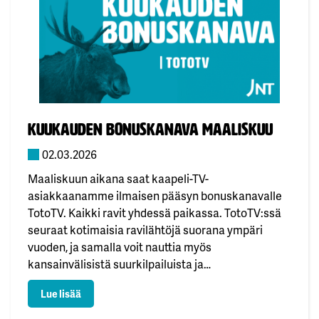
Myynnillisenä yhteyshenkilönä jatkaa Hannu
Vanhala, joka siirtyy Konica Minoltan palvelukseen.
”Meille oli ensisijaisen tärkeää, että
liiketoimintakaupalle löytyi oikea kumppani.
Olemme tehneet Konica Minoltan kanssa…
Julkaistu:
Kuukauden bonuskanava maaliskuu
02.03.2026
Maaliskuun aikana saat kaapeli-TV-
asiakkaanamme ilmaisen pääsyn bonuskanavalle
TotoTV. Kaikki ravit yhdessä paikassa. TotoTV:ssä
seuraat kotimaisia ravilähtöjä suorana ympäri
vuoden, ja samalla voit nauttia myös
kansainvälisistä suurkilpailuista ja
ravitapahtumista eri puolilta maailmaa. 🐎🥇
: Kuukauden bonuskanava maaliskuu
Lue lisää
Bonuskanava löytyy kaapeli-TV:n kanavapaikalta
295.Mukavaa maaliskuuta!