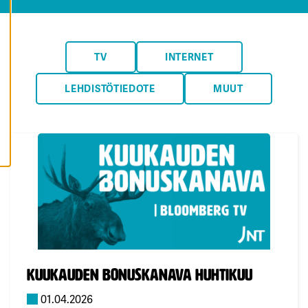
K
A
I
K
K
TV
INTERNET
I
E
V
Ä
LEHDISTÖTIEDOTE
MUUT
S
T
E
E
T
Julkaistu:
Kuukauden bonuskanava huhtikuu
01.04.2026