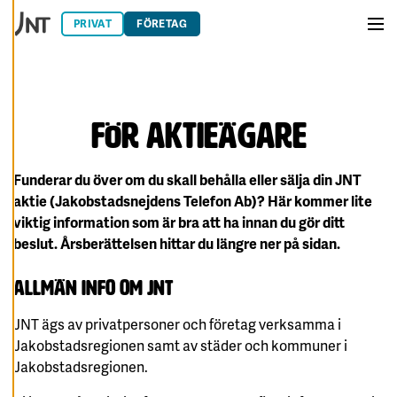
Hoppa till innehåll
E
R
PRIVAT
FÖRETAG
A
Men
C
O
O
K
I
E
S
FÖR AKTIEÄGARE
A
V
Funderar du över om du skall behålla eller sälja din JNT
V
I
aktie (Jakobstadsnejdens Telefon Ab)? Här kommer lite
S
A
viktig information som är bra att ha innan du gör ditt
A
beslut.
Årsberättelsen hittar du längre ner på sidan.
L
L
A
Allmän info om JNT
A
C
JNT ägs av privatpersoner och företag verksamma i
C
E
Jakobstadsregionen samt av städer och kommuner i
P
Jakobstadsregionen.
T
E
R