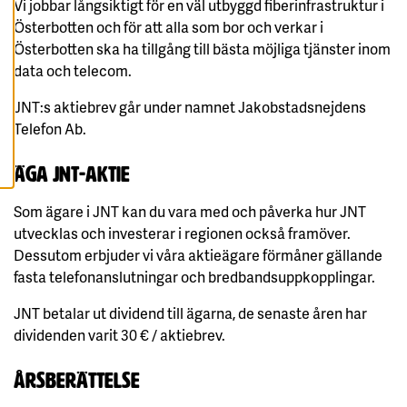
Vi jobbar långsiktigt för en väl utbyggd fiberinfrastruktur i
A
A
Österbotten och för att alla som bor och verkar i
L
L
Österbotten ska ha tillgång till bästa möjliga tjänster inom
A
data och telecom.
C
O
O
JNT:s aktiebrev går under namnet Jakobstadsnejdens
K
I
Telefon Ab.
E
S
Äga JNT-aktie
Som ägare i JNT kan du vara med och påverka hur JNT
utvecklas och investerar i regionen också framöver.
Dessutom erbjuder vi våra aktieägare förmåner gällande
fasta telefonanslutningar och bredbandsuppkopplingar.
JNT betalar ut dividend till ägarna, de senaste åren har
dividenden varit 30 € / aktiebrev.
Årsberättelse