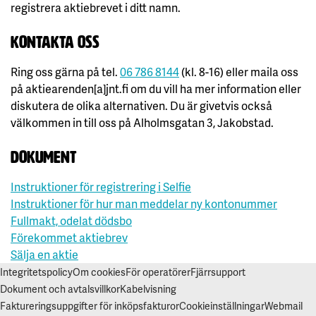
registrera aktiebrevet i ditt namn.
Kontakta oss
Ring oss gärna på tel.
06 786 8144
(kl. 8-16) eller maila oss
på aktiearenden[a]jnt.fi om du vill ha mer information eller
diskutera de olika alternativen. Du är givetvis också
välkommen in till oss på Alholmsgatan 3, Jakobstad.
Dokument
Instruktioner för registrering i Selfie
Instruktioner för hur man meddelar ny kontonummer
Fullmakt, odelat dödsbo
Förekommet aktiebrev
Sälja en aktie
Integritetspolicy
Om cookies
För operatörer
Fjärrsupport
Dokument och avtalsvillkor
Kabelvisning
Faktureringsuppgifter för inköpsfakturor
Cookieinställningar
Webmail