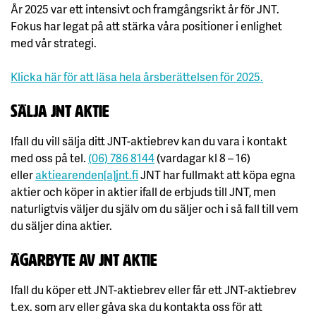
År 2025 var ett intensivt och framgångsrikt år för JNT.
Fokus har legat på att stärka våra positioner i enlighet
med vår strategi.
Klicka här för a
tt läsa hela årsberättelsen för 2025.
Sälja JNT aktie
Ifall du vill sälja ditt JNT-aktiebrev kan du vara i kontakt
med oss på tel.
(06) 786 8144
(vardagar kl 8 – 16)
eller
aktiearenden[a]jnt.fi
JNT har fullmakt att köpa egna
aktier och köper in aktier ifall de erbjuds till JNT, men
naturligtvis väljer du själv om du säljer och i så fall till vem
du säljer dina aktier.
Ägarbyte av JNT aktie
Ifall du köper ett JNT-aktiebrev eller får ett JNT-aktiebrev
t.ex. som arv eller gåva ska du kontakta oss för att